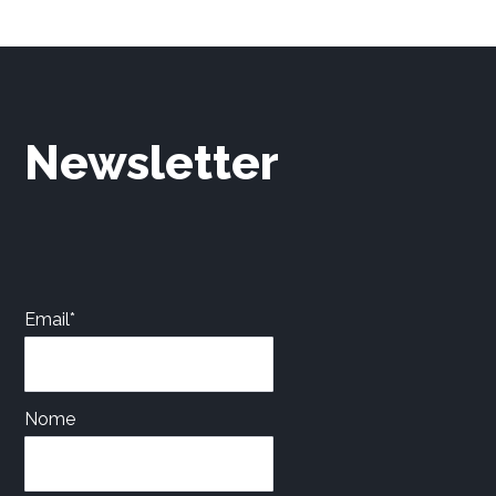
the
product
page
Newsletter
Email*
Nome