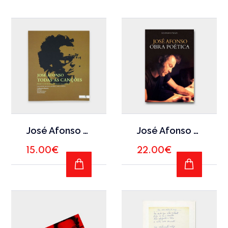
José Afonso – Todas as canções
José Afonso – Obra Poética
15.00
€
22.00
€
ADD TO CART
READ M