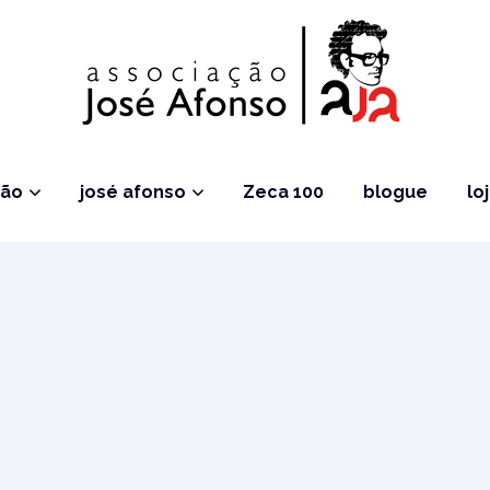
ção
josé afonso
Zeca 100
blogue
lo