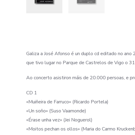
Galiza a José Afonso é un duplo cd editado no ano
que tivo lugar no Parque de Castrelos de Vigo o 3
Ao concerto asistiron máis de 20.000 persoas, e pr
CD 1
«Muiñeira de Farruco» (Ricardo Portela)
«Un soño» (Suso Vaamonde)
«Érase unha vez» (Jei Noguerol)
«Moitos pechan os ollos» (Maria do Carmo Krucken