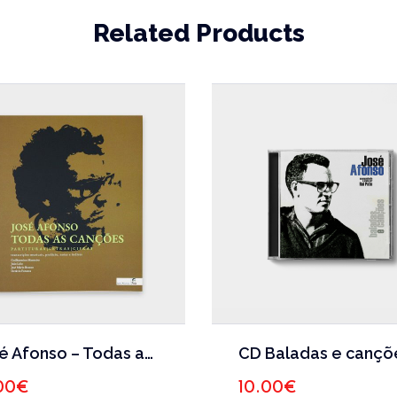
Related Products
José Afonso – Todas as canções
CD Baladas e cançõ
00
€
10.00
€