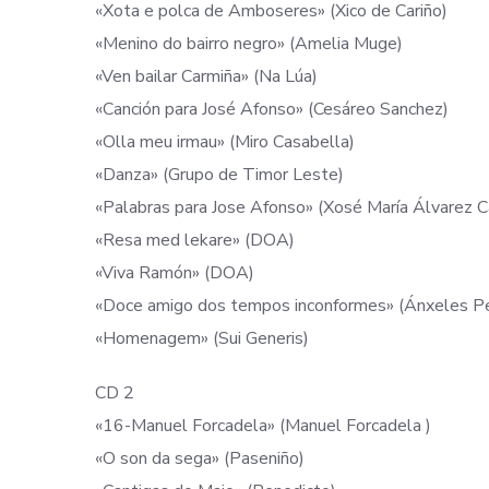
«Xota e polca de Amboseres» (Xico de Cariño)
«Menino do bairro negro» (Amelia Muge)
«Ven bailar Carmiña» (Na Lúa)
«Canción para José Afonso» (Cesáreo Sanchez)
«Olla meu irmau» (Miro Casabella)
«Danza» (Grupo de Timor Leste)
«Palabras para Jose Afonso» (Xosé María Álvarez 
«Resa med lekare» (DOA)
«Viva Ramón» (DOA)
«Doce amigo dos tempos inconformes» (Ánxeles P
«Homenagem» (Sui Generis)
CD 2
«16-Manuel Forcadela» (Manuel Forcadela )
«O son da sega» (Paseniño)