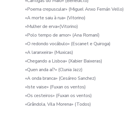
«Cantigas do Maio» (Benedicto)
«Poema crepuscular» (Miguel Anxo Fernán Vello)
«A morte saiu à rua» (Vitorino)
«Mulher de erva»(Vitorino)
«Polo tempo de amor» (Ana Romaní)
«O redondo vocábulo» (Escanet e Quiroga)
«A laranxeira» (Muxicas)
«Chegando a Lisboa» (Xabier Baixeras)
«Quen anda aí?» (Clunia Jazz)
«A onda branca» (Cesáreo Sanchez)
«Iste vaise» (Fuxan os ventos)
«Os cesteiros» (Fuxan os ventos)
«Grândola, Vila Morena» (Todos)