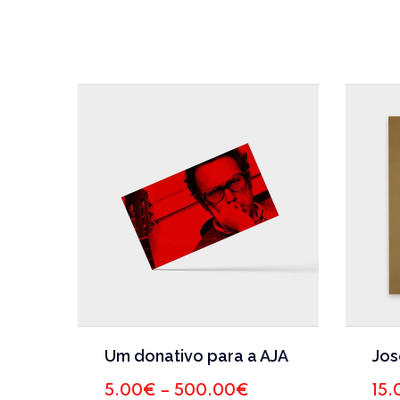
This
Um donativo para a AJA
product
has
Price
5.00
€
–
500.00
€
15.