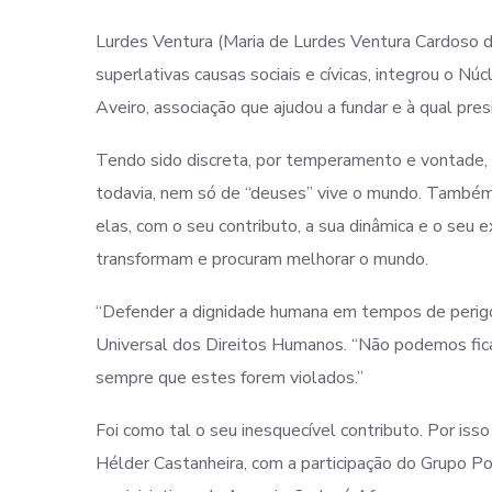
Lurdes Ventura (Maria de Lurdes Ventura Cardoso do
superlativas causas sociais e cívicas, integrou o N
Aveiro, associação que ajudou a fundar e à qual presi
Tendo sido discreta, por temperamento e vontade, na
todavia, nem só de “deuses” vive o mundo. Também 
elas, com o seu contributo, a sua dinâmica e o seu 
transformam e procuram melhorar o mundo.
“Defender a dignidade humana em tempos de perigo
Universal dos Direitos Humanos. “Não podemos ficar
sempre que estes forem violados.”
Foi como tal o seu inesquecível contributo. Por iss
Hélder Castanheira, com a participação do Grupo P