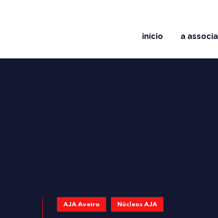
início
a associ
AJA Aveiro
Núcleos AJA