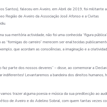
s Santos), faleceu em Aveiro, em Abril de 2019, foi militante a
úcleo Região de Aveiro da Associação José Afonso e a Civitas
diu.
 sua meritória actividade, não foi uma conhecida “figura pública”
as “formigas do carreiro” merecem ser enaltecidas publicament
exemplo, que acordam as consciências, a imaginação e a criativida
 faz parte dos nossos deveres” – disse, ao comemorar a Declar
 indiferentes! Levantaremos a bandeira dos direitos humanos, h
o vamos trazer alguma poesia e música da sua predilecção ao audi
oético de Aveiro e do Adelino Sobral, com quem tantas vezes co