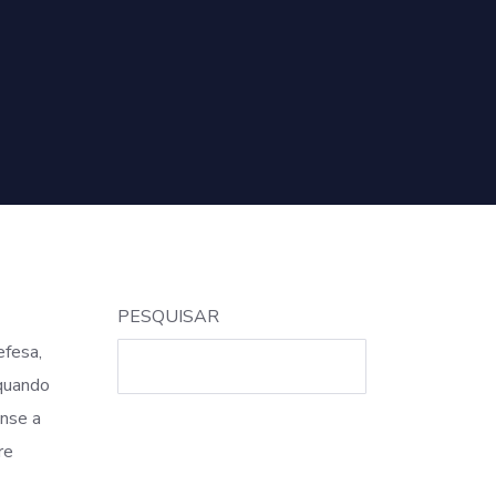
PESQUISAR
efesa,
 quando
ense a
re