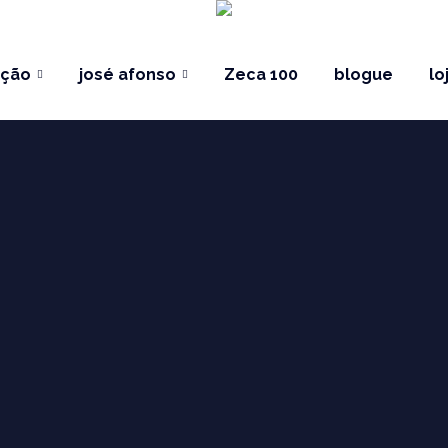
ação
josé afonso
Zeca 100
blogue
lo