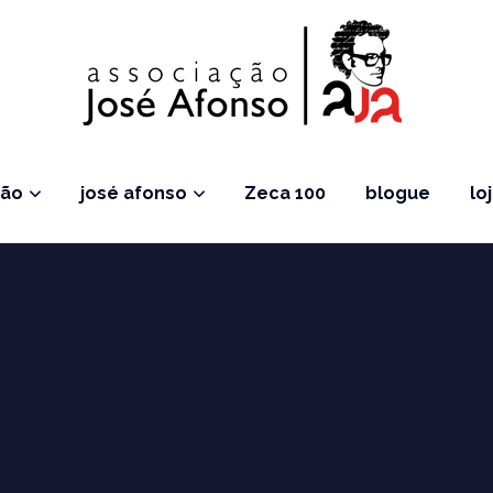
ção
josé afonso
Zeca 100
blogue
lo