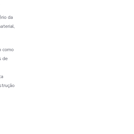
.
rio da
aterial,
so como
s de
ca
strução