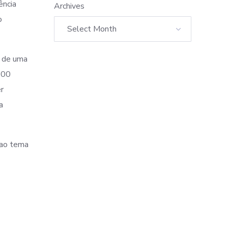
ência
Archives
o
e de uma
000
er
a
 ao tema