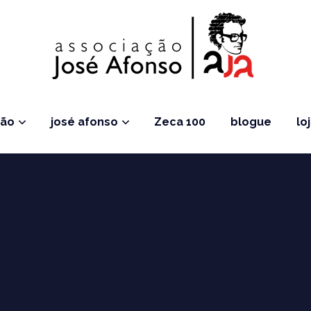
ção
josé afonso
Zeca 100
blogue
lo