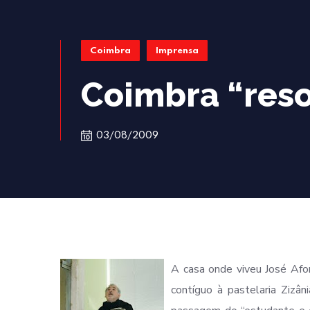
Coimbra
Imprensa
Coimbra “reso
03/08/2009
A casa onde viveu José Afo
contíguo à pastelaria Zizâ