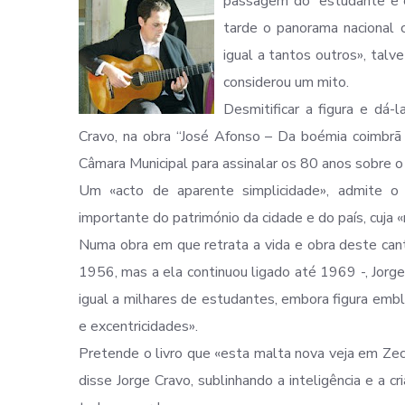
passagem do “estudante e c
tarde o panorama nacional 
igual a tantos outros», talv
considerou um mito.
Desmitificar a figura e dá-
Cravo, na obra “José Afonso – Da boémia coimbrã 
Câmara Municipal para assinalar os 80 anos sobre 
Um «acto de aparente simplicidade», admite o 
importante do património da cidade e do país, cuj
Numa obra em que retrata a vida e obra deste cant
1956, mas a ela continuou ligado até 1969 -, Jorg
igual a milhares de estudantes, embora figura emb
e excentricidades».
Pretende o livro que «esta malta nova veja em Zec
disse Jorge Cravo, sublinhando a inteligência e a