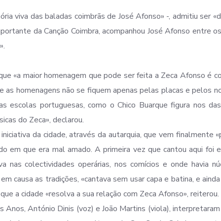
ia viva das baladas coimbrãs de José Afonso» -, admitiu ser «difí
portante da Canção Coimbra, acompanhou José Afonso entre os
».
 que «a maior homenagem que pode ser feita a Zeca Afonso é co
«Que as homenagens não se fiquem apenas pelas placas e pelos 
das escolas portuguesas, como o Chico Buarque figura nos da
sicas do Zeca», declarou.
à iniciativa da cidade, através da autarquia, que vem finalmente «
odo em que era mal amado. A primeira vez que cantou aqui foi
a nas colectividades operárias, nos comícios e onde havia n
em causa as tradições, «cantava sem usar capa e batina, e ainda
que a cidade «resolva a sua relação com Zeca Afonso», reiterou.
 Anos, António Dinis (voz) e João Martins (viola), interpretara