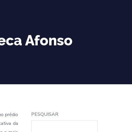
eca Afonso
PESQUISAR
o prédio
cativa da