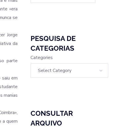
a e mais
nte «era
 nunca se
zer Jorge
PESQUISA DE
iativa da
CATEGORIAS
Categories
so parte
– saiu em
estudante
as manias
CONSULTAR
Coimbra»,
io a quem
ARQUIVO