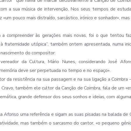
antor” que havia de marcar decisivamente a Canção de Coimbr
com a sua música de intervenção. Nos seus tempos de estuda
ez «um pouco mais distraído, sarcástico, irónico e sonhador», mas
la a compreender às gerações mais novas, foi o que tentou fa
à fraternidade utópica”, também ontem apresentada, numa inic
o nascimento do compositor.
vereador da Cultura, Mário Nunes, considerando José Afon
a «memória deve ser perpetuada no tempo e no espaço».
or da resistência na sua passagem e na sua ligação a Coimbra 
e Cravo, também ele cultor da Canção de Coimbra, fala de um «
lemática, grande defensor dos seus sonhos e ideias, com algum
a Afonso uma referência e sigam as suas pisadas na balada de 
 criatividade, mas também o sarcasmo do cantor, «o pequeno gén