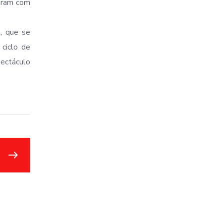
taram com
, que se
 ciclo de
pectáculo