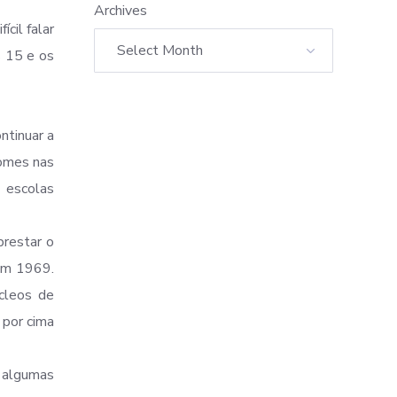
Archives
cil falar
 15 e os
ntinuar a
nomes nas
s escolas
prestar o
 em 1969.
úcleos de
 por cima
m algumas