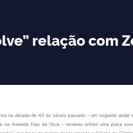
lve” relação com Z
nso na década de 40 do século passado – um segundo andar n
nia, na Avenida Dias da Silva – recebeu ontem uma placa evo