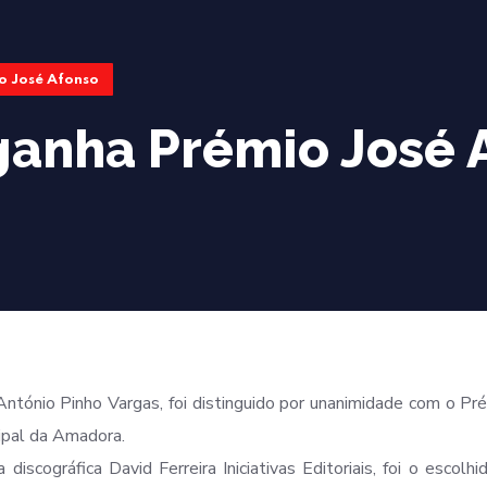
o José Afonso
ganha Prémio José 
António Pinho Vargas, foi distinguido por unanimidade com o Pr
ipal da Amadora.
scográfica David Ferreira Iniciativas Editoriais, foi o escolh