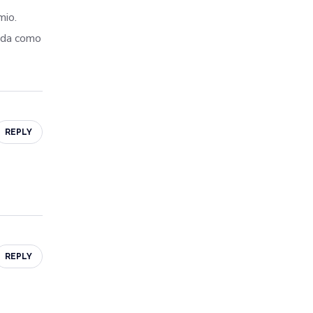
mio.
ada como
REPLY
REPLY