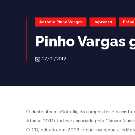
António Pinho Vargas
Imprensa
Prémi
Pinho Vargas 
27/01/2012
O duplo álbum «Solo II», do compositor e pianista 
Afonso 2010, foi hoje anunciado pela Câmara Munic
O CD, editado em 2009 e que inaugurou a editora di