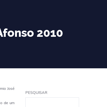
Afonso 2010
émio José
PESQUISAR
ido de um