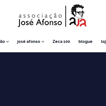
ção
josé afonso
Zeca 100
blogue
lo